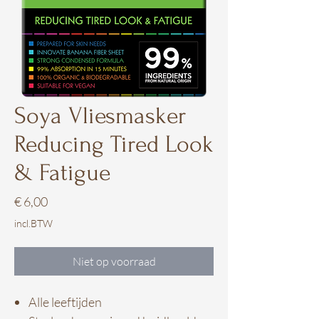
Soya Vliesmasker
Reducing Tired Look
& Fatigue
Prijs
€ 6,00
incl.BTW
Niet op voorraad
Alle leeftijden