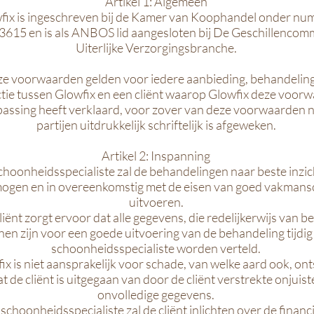
Artikel 1: Algemeen
fix is ingeschreven bij de Kamer van Koophandel onder n
615 en is als ANBOS lid aangesloten bij De Geschillencomm
Uiterlijke Verzorgingsbranche.
e voorwaarden gelden voor iedere aanbieding, behandelin
tie tussen Glowfix en een cliënt waarop Glowfix deze voor
assing heeft verklaard, voor zover van deze voorwaarden n
partijen uitdrukkelijk schriftelijk is afgeweken.
Artikel 2: Inspanning
hoonheidsspecialiste zal de behandelingen naar beste inzic
ogen en in overeenkomstig met de eisen van goed vakman
uitvoeren.
liënt zorgt ervoor dat alle gegevens, die redelijkerwijs van b
en zijn voor een goede uitvoering van de behandeling tijdig
schoonheidsspecialiste worden verteld.
ix is niet aansprakelijk voor schade, van welke aard ook, on
t de cliënt is uitgegaan van door de cliënt verstrekte onjuist
onvolledige gegevens.
schoonheidsspecialiste zal de cliënt inlichten over de financ