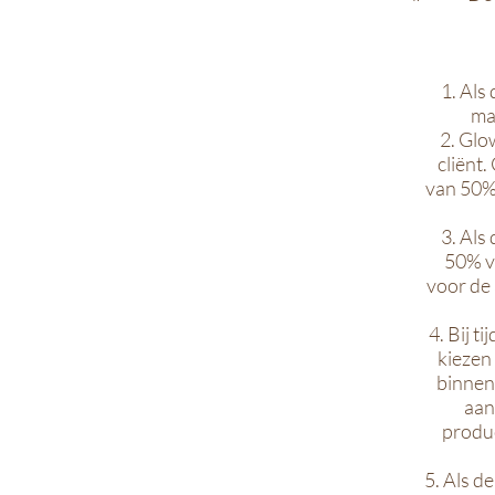
1. Als
ma
2. Glo
cliënt
van 50% 
3. Als
50% va
voor de 
4. Bij t
kiezen
binnen
aan
produc
5. Als d