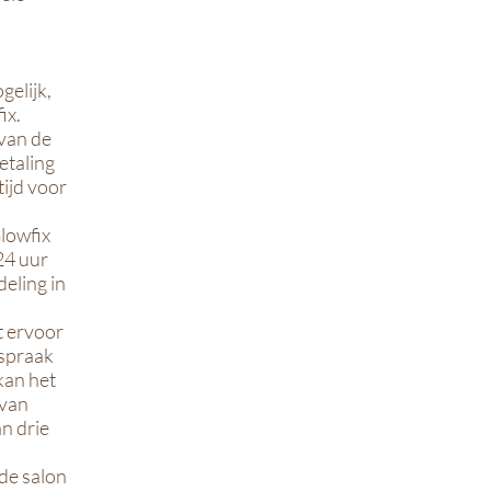
gelijk,
ix.
 van de
etaling
tijd voor
Glowfix
24 uur
eling in
nt ervoor
fspraak
kan het
 van
n drie
 de salon