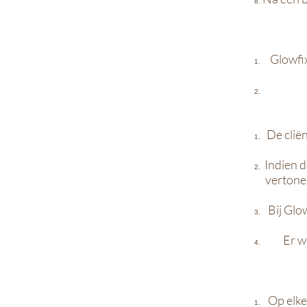
Glowfix
De clië
Indien d
vertonen
Bij Glo
Er w
Op elke