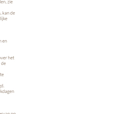
en, zie
, kan de
ijke
n en
over het
 de
te
gd.
erkdagen
iervan op