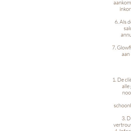
aankomt
inkor
6. Als 
sal
annu
7. Glowf
aan 
1. De cl
alle
noo
schoonh
3. D
vertrouw