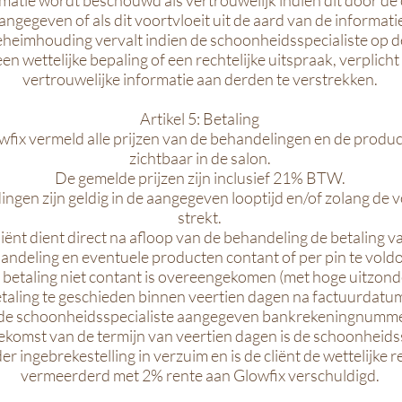
rmatie wordt beschouwd als vertrouwelijk indien dit door de c
angegeven of als dit voortvloeit uit de aard van de informati
eheimhouding vervalt indien de schoonheidsspecialiste op 
en wettelijke bepaling of een rechtelijke uitspraak, verplicht 
vertrouwelijke informatie aan derden te verstrekken.
Artikel 5: Betaling
wfix vermeld alle prijzen van de behandelingen en de produ
zichtbaar in de salon.
De gemelde prijzen zijn inclusief 21% BTW.
ngen zijn geldig in de aangegeven looptijd en/of zolang de 
strekt.
liënt dient direct na afloop van de behandeling de betaling v
andeling en eventuele producten contant of per pin te vold
e betaling niet contant is overeengekomen (met hoge uitzond
etaling te geschieden binnen veertien dagen na factuurdatu
de schoonheidsspecialiste aangegeven bankrekeningnumme
omst van de termijn van veertien dagen is de schoonheids
er ingebrekestelling in verzuim en is de cliënt de wettelijke r
vermeerderd met 2% rente aan Glowfix verschuldigd.