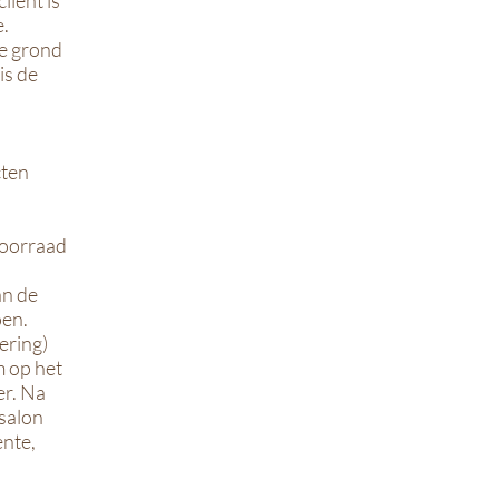
liënt is
e.
de grond
is de
cten
voorraad
an de
oen.
ering)
m op het
r. Na
salon
ente,