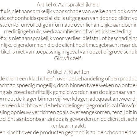
Artikel 6: Aansprakelijkheid
ix is niet aansprakelijk voor schade van welke aard ook ont
de schoonheidsspecialiste is uitgegaan van door de cliënt v
ste en/of onvolledige informatie over lichamelijke aandoeni
medicijngebruik, werkzaamheden of vrijetijdsbesteding.
ix is niet aansprakelijk voor verlies, diefstal, of beschadigin
nlijke eigendommen die de cliënt heeft meegebracht naar de
rtikel is niet van toepassing in geval van opzet of grove schu
Glowfix zelf.
Artikel 7: Klachten
de cliënt een klacht heeft over de behandeling of een produc
lacht zo spoedig mogelijk, doch binnen twee weken na ontde
g als zowel schriftelijk gemeld worden aan de eigenaar van 
x moet de klager binnen vijf werkdagen adequaat antwoord
ien een klacht over de behandelingen gegrond is zal Glowfix
ling opnieuw verrichten zoals overeengekomen, tenzij dit i
 cliënt aantoonbaar zinloos is geworden en de cliënt dit schri
kenbaar maakt.
en klacht over de producten gegrond is zal de schoonheidss