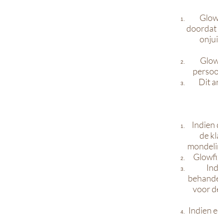
Glowf
doordat 
onjui
Glowf
persoo
Dit a
Indien 
de k
mondelin
Glowfi
Ind
behande
voor de
Indien e