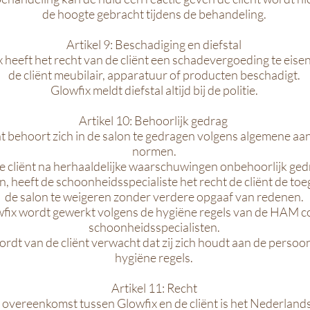
de hoogte gebracht tijdens de behandeling.
Artikel 9: Beschadiging en diefstal
 heeft het recht van de cliënt een schadevergoeding te eisen
de cliënt meubilair, apparatuur of producten beschadigt.
Glowfix meldt diefstal altijd bij de politie.
Artikel 10: Behoorlijk gedrag
nt behoort zich in de salon te gedragen volgens algemene a
normen.
e cliënt na herhaaldelijke waarschuwingen onbehoorlijk gedra
, heeft de schoonheidsspecialiste het recht de cliënt de toe
de salon te weigeren zonder verdere opgaaf van redenen.
wfix wordt gewerkt volgens de hygiëne regels van de HAM c
schoonheidsspecialisten.
ordt van de cliënt verwacht dat zij zich houdt aan de persoon
hygiëne regels.
Artikel 11: Recht
 overeenkomst tussen Glowfix en de cliënt is het Nederland