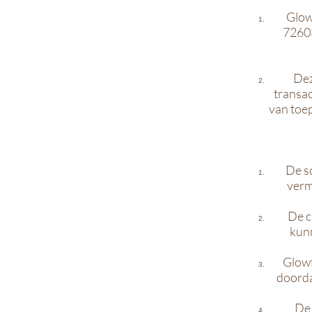
Glow
72603
Dez
transac
van toep
De sc
verm
De c
kunn
Glowf
doorda
De 