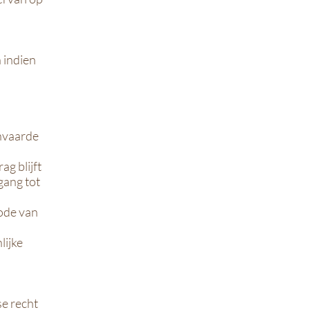
 indien
anvaarde
g blijft
gang tot
ode van
lijke
se recht