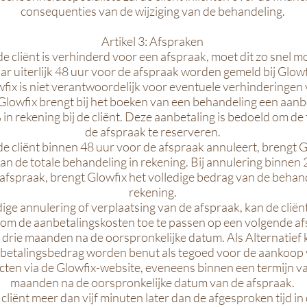
consequenties van de wijziging van de behandeling.
Artikel 3: Afspraken
 de cliënt is verhinderd voor een afspraak, moet dit zo snel mo
ar uiterlijk 48 uur voor de afspraak worden gemeld bij Glowf
wfix is niet verantwoordelijk voor eventuele verhinderingen
. Glowfix brengt bij het boeken van een behandeling een aanb
in rekening bij de cliënt. Deze aanbetaling is bedoeld om de 
de afspraak te reserveren.
 de cliënt binnen 48 uur voor de afspraak annuleert, brengt 
n de totale behandeling in rekening. Bij annulering binnen 
afspraak, brengt Glowfix het volledige bedrag van de behand
rekening.
ijdige annulering of verplaatsing van de afspraak, kan de clië
 om de aanbetalingskosten toe te passen op een volgende a
 drie maanden na de oorspronkelijke datum. Als Alternatief 
betalingsbedrag worden benut als tegoed voor de aankoop
ten via de Glowfix-website, eveneens binnen een termijn va
maanden na de oorspronkelijke datum van de afspraak.
e cliënt meer dan vijf minuten later dan de afgesproken tijd in