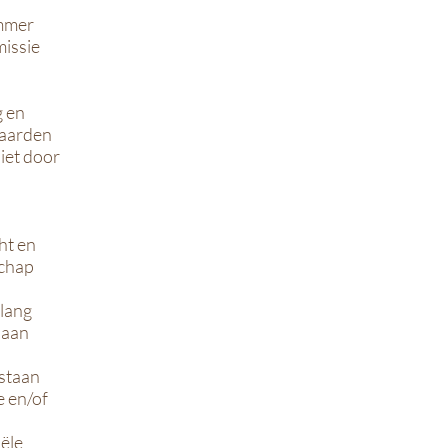
ummer
issie
g en
waarden
iet door
ht en
schap
elang
 aan
tstaan
e en/of
iële