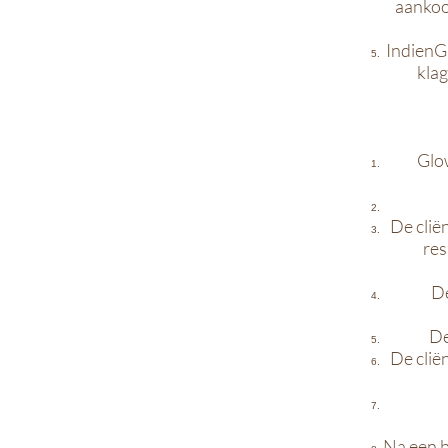
aankoo
IndienG
klag
Glow
De clië
res
De
De
De clië
Na een b