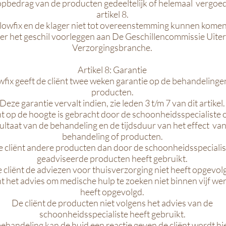
pbedrag van de producten gedeeltelijk of helemaal vergoed
artikel 8.
lowfix en de klager niet tot overeenstemming kunnen komen
er het geschil voorleggen aan De Geschillencommissie Uiterl
Verzorgingsbranche.
Artikel 8: Garantie
fix geeft de cliënt twee weken garantie op de behandelinge
producten.
Deze garantie vervalt indien, zie leden 3 t/m 7 van dit artikel.
nt op de hoogte is gebracht door de schoonheidsspecialiste 
ultaat van de behandeling en de tijdsduur van het effect van
behandeling of producten.
 cliënt andere producten dan door de schoonheidsspecialis
geadviseerde producten heeft gebruikt.
 cliënt de adviezen voor thuisverzorging niet heeft opgevol
nt het advies om medische hulp te zoeken niet binnen vijf w
heeft opgevolgd.
De cliënt de producten niet volgens het advies van de
schoonheidsspecialiste heeft gebruikt.
ehandeling kan de huid een reactie geven de cliënt wordt h