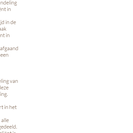
andeling
ënt in
jd in de
aak
nt in
orafgaand
 een
eling van
deze
ing.
t in het
alle
gedeeld.