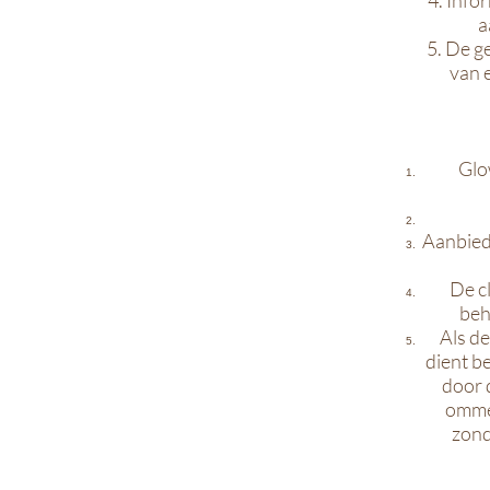
4. Info
a
5. De g
van e
Glo
Aanbiedi
De c
beh
Als d
dient b
door 
ommek
zond