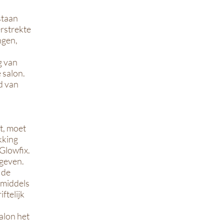
staan
erstrekte
ngen,
g van
 salon.
ld van
t, moet
kking
Glowfix.
 geven.
 de
nmiddels
ftelijk
alon het