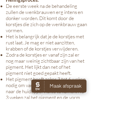
De eerste week na de behandeling
zullen de wenkbrauwen erg intens en
donker worden. Dit komt door de
korstjes die zich op de wenkbrauw gaan
vormen.
Het is belangrijk dat je de korstjes met
rust laat. Je mag er niet aanzitten,
krabben of de korstjes verwijderen.
Zodra de korstjes er vanaf zijn zal er
nog maar weinig zichtbaar zijn van het
pigment. Het lijkt dan net of het
pigment niet goed gepakt heeft.
Het pigment heeft zeker 3 tot 6 weken
nodig om vanuit de onderhuid terug
naar de huidoppervlakte te komen. Na
3 weken zal het pigment en de vorm
weer zichtbaar worden.
Wij adviseren om altijd de (kosteloze)
nabehandeling door ons te laten
uitvoeren. Dit gebeurd tussen 6-10
weken na de eerste behandeling. In