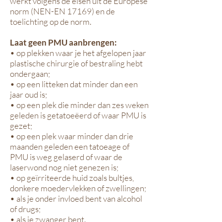
werkt volgens de eisen uit de Europese
norm (NEN-EN 17169) en de
toelichting op de norm.
Laat geen PMU aanbrengen:
• op plekken waar je het afgelopen jaar
plastische chirurgie of bestraling hebt
ondergaan;
• op een litteken dat minder dan een
jaar oud is;
• op een plek die minder dan zes weken
geleden is getatoeëerd of waar PMU is
gezet;
• op een plek waar minder dan drie
maanden geleden een tatoeage of
PMU is weg gelaserd of waar de
laserwond nog niet genezen is;
• op geïrriteerde huid zoals bultjes,
donkere moedervlekken of zwellingen;
• als je onder invloed bent van alcohol
of drugs;
• als je zwanger bent.