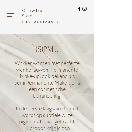
Glowfix
Skin
Professionals
(S)PMU
Wakker worden met perfecte
wenkbrauwen. Permanente
Make-up, ook bekend als
Semi Permanente Make-up, is
een cosmetische
behandeling.
In de eerste laag van de huid
wordt op subtiele wijze
pigmentatie aangebracht.
Hierdoor krijg je een