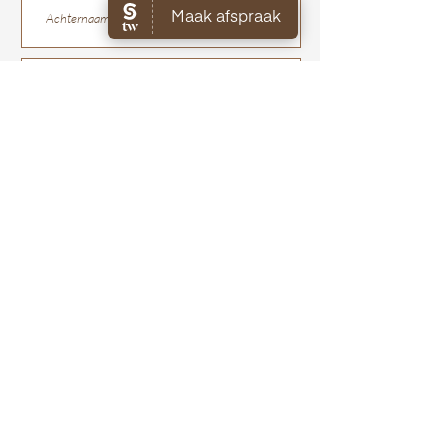
recht voor een geretourneerd product
vandaan.
te weigeren.
Je ontvangt een track-and-trace code
Mocht je het product willen ruilen
van ons, waarmee je jouw pakket kan
voor een ander product, zullen de
volgen.
kosten voor het opnieuw versturen
van het juiste product voor eigen
rekening zijn.
Verzenden
Home
Webshop
Over