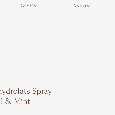
(S)PMU
Contact
ydrolats Spray
l & Mint