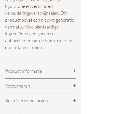
hydratatie en vermindert
verouderingsverschijnselen. Dit
product bevat een nieuwe generatie
van natuurlijke plantaardige
ingrediënten, enzymen en
antioxidanten om de huid meer dan
ooit te laten stralen.
Product Informatie
Voordelen
Retourneren
- Uniek micro-exfoliatie poeder voor
dagelijks gebruik
Niet tevreden met je aankoop? Dat kan,
- Exfolieert, hydrateert en licht de huid
Bestellen en bezorgen
gelukkig heb je 14 dagen bedenktijd. Je
op
kunt een product binnen 14 dagen na
Wat leuk dat je een bestelling gedaan
- Zelfs geschikt voor de zeer gevoelige