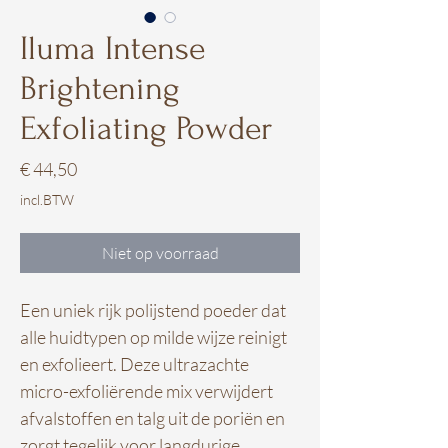
Iluma Intense
Brightening
Exfoliating Powder
Prijs
€ 44,50
incl.BTW
Niet op voorraad
Een uniek rijk polijstend poeder dat
alle huidtypen op milde wijze reinigt
en exfolieert. Deze ultrazachte
micro-exfoliërende mix verwijdert
afvalstoffen en talg uit de poriën en
zorgt tegelijk voor langdurige