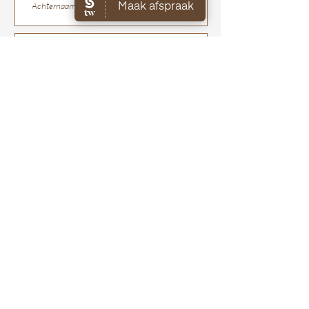
vandaan.
te weigeren.
Je ontvangt een track-and-trace code
Mocht je het product willen ruilen
van ons, waarmee je jouw pakket kan
voor een ander product, zullen de
volgen.
kosten voor het opnieuw versturen
van het juiste product voor eigen
rekening zijn.
Verzenden
Home
Webshop
Over