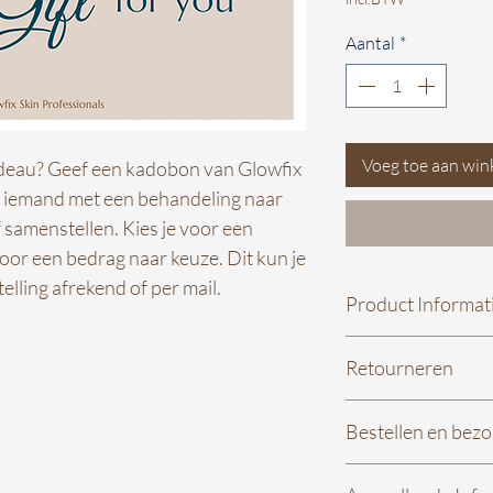
Aantal
*
Voeg toe aan wi
adeau? Geef een kadobon van Glowfix
n iemand met een behandeling naar
 samenstellen. Kies je voor een
oor een bedrag naar keuze. Dit kun je
lling afrekend of per mail.
Product Informat
Cadeaubonnen zijn 
Retourneren
vrij te besteden in
verschillende beha
Niet tevreden met j
Bestellen en bez
heb je 14 dagen bed
binnen 14 dagen na
Wat leuk dat je een 
retourneren, hieraa