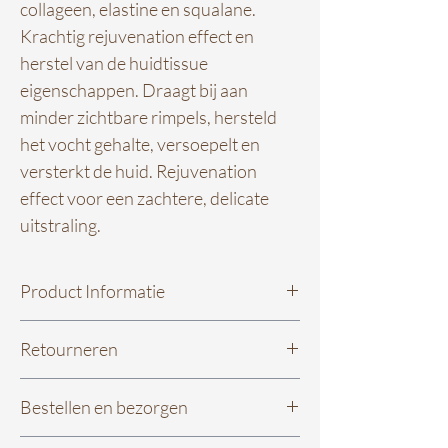
collageen, elastine en squalane.
Krachtig rejuvenation effect en
herstel van de huidtissue
eigenschappen. Draagt bij aan
minder zichtbare rimpels, hersteld
het vocht gehalte, versoepelt en
versterkt de huid. Rejuvenation
effect voor een zachtere, delicate
uitstraling.
Product Informatie
De serums bevatten een hoog
Retourneren
concentraat aan bijzondere biologische
werkstoffen, worden snel en diep in de
Niet tevreden met je aankoop? Dat kan,
huid opgenomen maar zijn vrij geur- en
Bestellen en bezorgen
gelukkig heb je 14 dagen bedenktijd. Je
kleurstoffen en parabenen. Deze
kunt een product binnen 14 dagen na